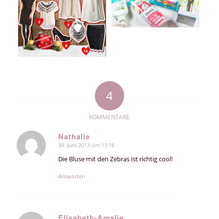
4
KOMMENTARE
Nathalie
30. Juni 2013 um 13:16
sagte:
Die Bluse mit den Zebras ist richtig cool!
Antworten
Elisabeth-Amalie