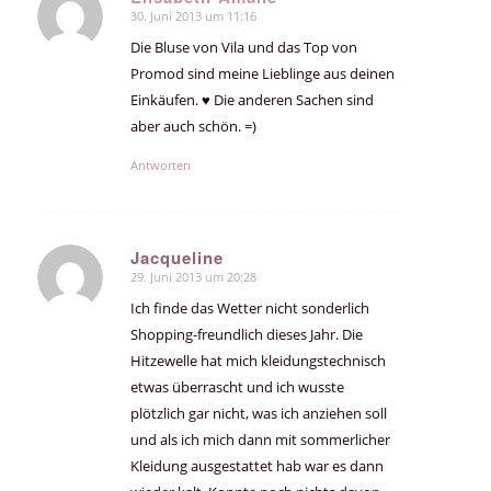
30. Juni 2013 um 11:16
sagte:
Die Bluse von Vila und das Top von
Promod sind meine Lieblinge aus deinen
Einkäufen. ♥ Die anderen Sachen sind
aber auch schön. =)
Antworten
Jacqueline
29. Juni 2013 um 20:28
sagte:
Ich finde das Wetter nicht sonderlich
Shopping-freundlich dieses Jahr. Die
Hitzewelle hat mich kleidungstechnisch
etwas überrascht und ich wusste
plötzlich gar nicht, was ich anziehen soll
und als ich mich dann mit sommerlicher
Kleidung ausgestattet hab war es dann