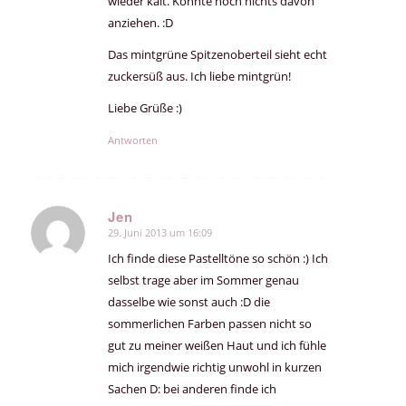
wieder kalt. Konnte noch nichts davon
anziehen. :D
Das mintgrüne Spitzenoberteil sieht echt
zuckersüß aus. Ich liebe mintgrün!
Liebe Grüße :)
Antworten
Jen
29. Juni 2013 um 16:09
sagte:
Ich finde diese Pastelltöne so schön :) Ich
selbst trage aber im Sommer genau
dasselbe wie sonst auch :D die
sommerlichen Farben passen nicht so
gut zu meiner weißen Haut und ich fühle
mich irgendwie richtig unwohl in kurzen
Sachen D: bei anderen finde ich