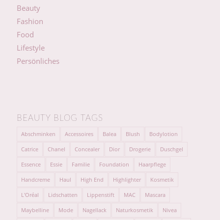
Beauty
Fashion
Food
Lifestyle
Persönliches
BEAUTY BLOG TAGS
Abschminken
Accessoires
Balea
Blush
Bodylotion
Catrice
Chanel
Concealer
Dior
Drogerie
Duschgel
Essence
Essie
Familie
Foundation
Haarpflege
Handcreme
Haul
High End
Highlighter
Kosmetik
L'Oréal
Lidschatten
Lippenstift
MAC
Mascara
Maybelline
Mode
Nagellack
Naturkosmetik
Nivea