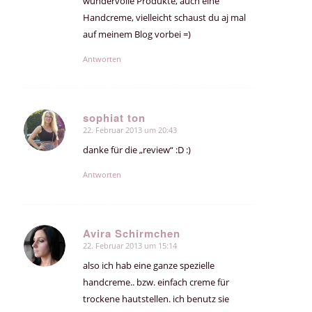
wundervolle Produkte, auch eine
Handcreme, vielleicht schaust du aj mal
auf meinem Blog vorbei =)
Antworten
sophiat ton
22. Februar 2013 um 20:43
sagte:
danke für die „review“ :D :)
Antworten
Avira Schirmchen
22. Februar 2013 um 15:14
sagte:
also ich hab eine ganze spezielle
handcreme.. bzw. einfach creme für
trockene hautstellen. ich benutz sie