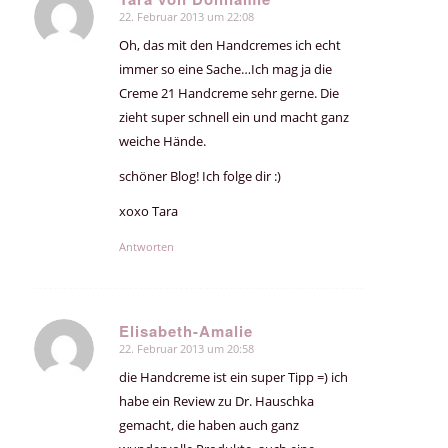
22. Februar 2013 um 22:08
sagte:
Oh, das mit den Handcremes ich echt
immer so eine Sache…Ich mag ja die
Creme 21 Handcreme sehr gerne. Die
zieht super schnell ein und macht ganz
weiche Hände.
schöner Blog! Ich folge dir :)
xoxo Tara
Antworten
Elisabeth-Amalie
22. Februar 2013 um 20:58
sagte:
die Handcreme ist ein super Tipp =) ich
habe ein Review zu Dr. Hauschka
gemacht, die haben auch ganz