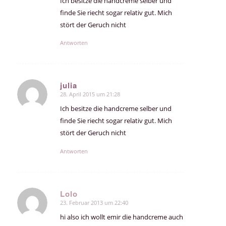
Ich besitze die handcreme selber und
finde Sie riecht sogar relativ gut. Mich
stört der Geruch nicht
Antworten
julia
28. April 2015 um 21:28
sagte:
Ich besitze die handcreme selber und
finde Sie riecht sogar relativ gut. Mich
stört der Geruch nicht
Antworten
Lolo
23. Februar 2013 um 22:40
sagte:
hi also ich wollt emir die handcreme auch