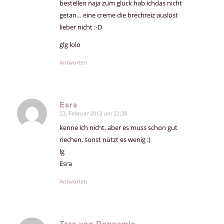
bestellen naja zum glück hab ichdas nicht
getan… eine creme die brechreiz auslöst
lieber nicht :-D
glg lolo
Antworten
Esra
23. Februar 2013 um 22:38
sagte:
kenne ich nicht, aber es muss schon gut
riechen, sonst nützt es wenig :)
lg
Esra
Antworten
Tara von Donnamie