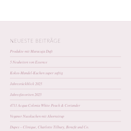
NEUESTE BEITRÄGE
Produkte mit Maracuja Duft
5 Neuheiten von Essence
Kokos-Mandel-Kuchen super saftig
Jahresrückblick 2025
Jahresfavoriten 2025
4711 Acqua Colonia White Peach & Coriander
Veganer Nusskuchen mit Ahornsirup
Dupes – Clinique, Charlotte Tilbury, Benefit und Co.