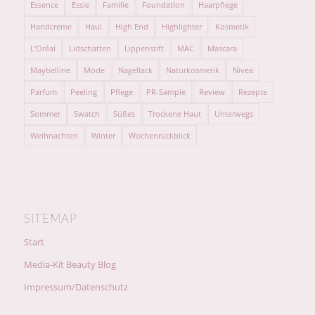
Essence
Essie
Familie
Foundation
Haarpflege
Handcreme
Haul
High End
Highlighter
Kosmetik
L'Oréal
Lidschatten
Lippenstift
MAC
Mascara
Maybelline
Mode
Nagellack
Naturkosmetik
Nivea
Parfum
Peeling
Pflege
PR-Sample
Review
Rezepte
Sommer
Swatch
Süßes
Trockene Haut
Unterwegs
Weihnachten
Winter
Wochenrückblick
SITEMAP
Start
Media-Kit Beauty Blog
Impressum/Datenschutz