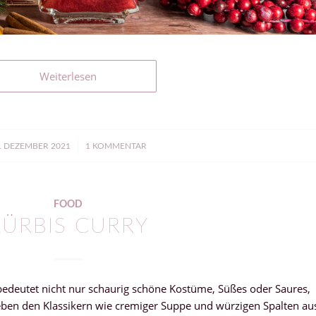
Weiterlesen
/
. DEZEMBER 2021
1 KOMMENTAR
FOOD
KÜRBIS CURRY
bedeutet nicht nur schaurig schöne Kostüme, Süßes oder Saures,
ben den Klassikern wie cremiger Suppe und würzigen Spalten au