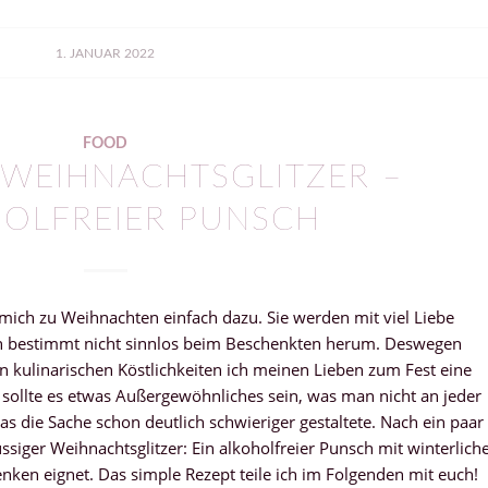
1. JANUAR 2022
FOOD
 WEIHNACHTSGLITZER –
OLFREIER PUNSCH
ich zu Weihnachten einfach dazu. Sie werden mit viel Liebe
hen bestimmt nicht sinnlos beim Beschenkten herum. Deswegen
en kulinarischen Köstlichkeiten ich meinen Lieben zum Fest eine
sollte es etwas Außergewöhnliches sein, was man nicht an jeder
as die Sache schon deutlich schwieriger gestaltete. Nach ein paar
üssiger Weihnachtsglitzer: Ein alkoholfreier Punsch mit winterlich
ken eignet. Das simple Rezept teile ich im Folgenden mit euch!