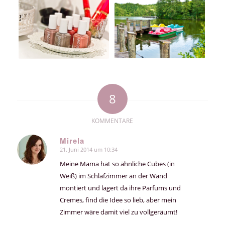
8
KOMMENTARE
Mirela
21. Juni 2014 um 10:34
sagte:
Meine Mama hat so ähnliche Cubes (in
Weiß) im Schlafzimmer an der Wand
montiert und lagert da ihre Parfums und
Cremes, find die Idee so lieb, aber mein
Zimmer wäre damit viel zu vollgeräumt!