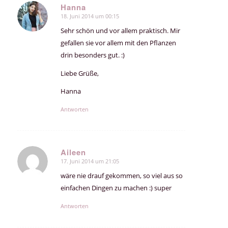
Hanna
18. Juni 2014 um 00:15
sagte:
Sehr schön und vor allem praktisch. Mir
gefallen sie vor allem mit den Pflanzen
drin besonders gut. :)
Liebe Grüße,
Hanna
Antworten
Aileen
17. Juni 2014 um 21:05
sagte:
wäre nie drauf gekommen, so viel aus so
einfachen Dingen zu machen :) super
Antworten