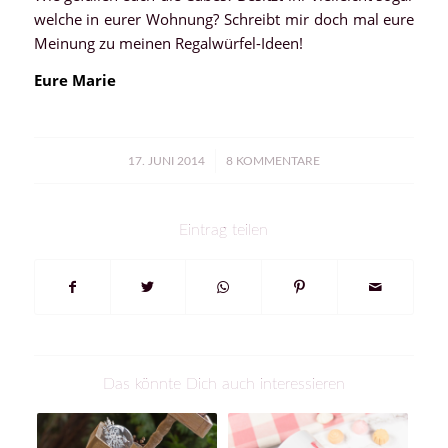
welche in eurer Wohnung? Schreibt mir doch mal eure
Meinung zu meinen Regalwürfel-Ideen!
Eure Marie
/
17. JUNI 2014
8 KOMMENTARE
Eintrag teilen
Das könnte Dich auch interessieren