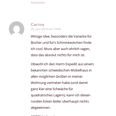
Antworten
Carina
20. Juni 2014 um 14:44
sagte:
Witzige Idee, besonders die Variante für
Bücher und für’s Schminkeckchen finde
ich cool. Muss aber auch ehrlich sagen,
dass das absolut nichts für mich ist.
Obwohl ich den Herrn Expedit aus einem
bekannten schwedischen Möbelhaus in
allen möglichen Größen in meiner
Wohnung vertreten habe (und damit
ganz klar eine Schwäche für
quadratisches Lagern), kann ich diesen
runden Ecken leider überhaupt nichts
abgewinnen.