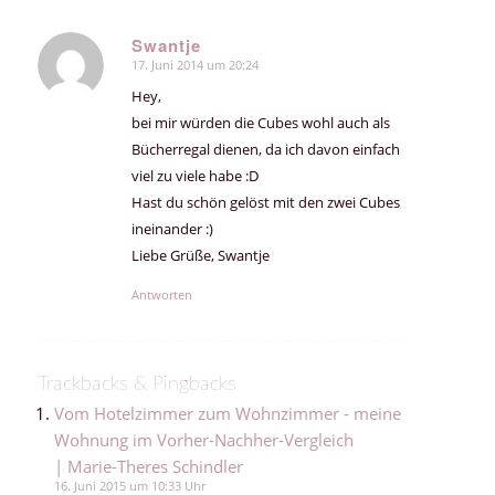
Swantje
17. Juni 2014 um 20:24
sagte:
Hey,
bei mir würden die Cubes wohl auch als
Bücherregal dienen, da ich davon einfach
viel zu viele habe :D
Hast du schön gelöst mit den zwei Cubes
ineinander :)
Liebe Grüße, Swantje
Antworten
Trackbacks & Pingbacks
Vom Hotelzimmer zum Wohnzimmer - meine
Wohnung im Vorher-Nachher-Vergleich
| Marie-Theres Schindler
16. Juni 2015 um 10:33 Uhr