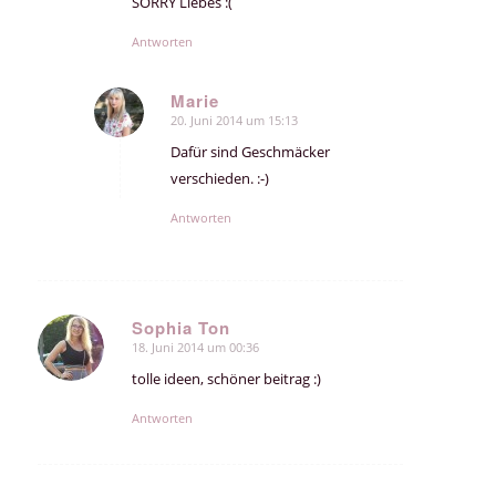
SORRY Liebes :(
Antworten
Marie
20. Juni 2014 um 15:13
sagte:
Dafür sind Geschmäcker
verschieden. :-)
Antworten
Sophia Ton
18. Juni 2014 um 00:36
sagte:
tolle ideen, schöner beitrag :)
Antworten