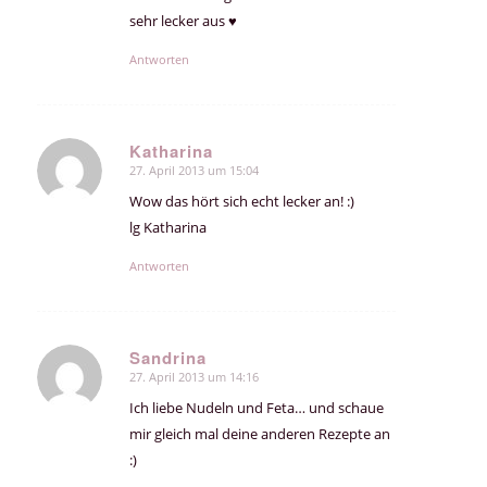
sehr lecker aus ♥
Antworten
Katharina
27. April 2013 um 15:04
sagte:
Wow das hört sich echt lecker an! :)
lg Katharina
Antworten
Sandrina
27. April 2013 um 14:16
sagte:
Ich liebe Nudeln und Feta… und schaue
mir gleich mal deine anderen Rezepte an
:)