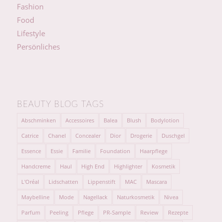
Fashion
Food
Lifestyle
Persönliches
BEAUTY BLOG TAGS
Abschminken
Accessoires
Balea
Blush
Bodylotion
Catrice
Chanel
Concealer
Dior
Drogerie
Duschgel
Essence
Essie
Familie
Foundation
Haarpflege
Handcreme
Haul
High End
Highlighter
Kosmetik
L'Oréal
Lidschatten
Lippenstift
MAC
Mascara
Maybelline
Mode
Nagellack
Naturkosmetik
Nivea
Parfum
Peeling
Pflege
PR-Sample
Review
Rezepte