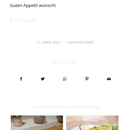
Guten Appetit wünscht
Eure Marie
/
27. APRIL 2013
4 KOMMENTARE
Eintrag teilen
Das könnte Dich auch interessieren