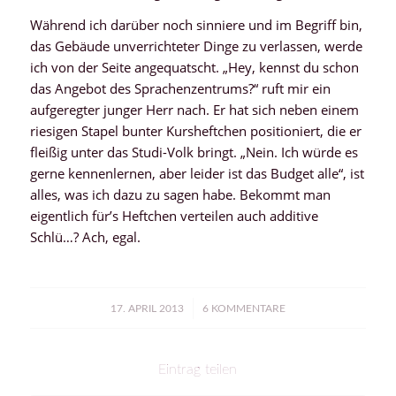
Während ich darüber noch sinniere und im Begriff bin,
das Gebäude unverrichteter Dinge zu verlassen, werde
ich von der Seite angequatscht. „Hey, kennst du schon
das Angebot des Sprachenzentrums?“ ruft mir ein
aufgeregter junger Herr nach. Er hat sich neben einem
riesigen Stapel bunter Kursheftchen positioniert, die er
fleißig unter das Studi-Volk bringt. „Nein. Ich würde es
gerne kennenlernen, aber leider ist das Budget alle“, ist
alles, was ich dazu zu sagen habe. Bekommt man
eigentlich für’s Heftchen verteilen auch additive
Schlü…? Ach, egal.
/
17. APRIL 2013
6 KOMMENTARE
Eintrag teilen