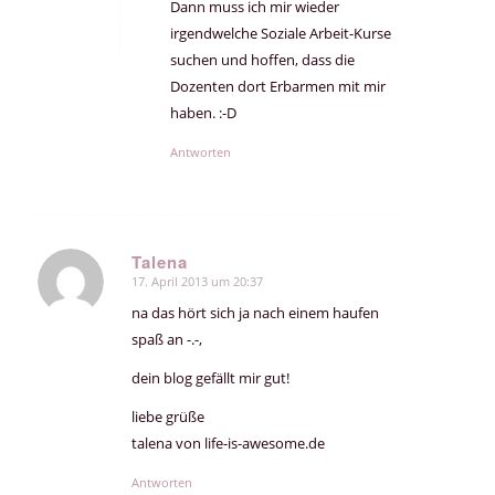
Dann muss ich mir wieder
irgendwelche Soziale Arbeit-Kurse
suchen und hoffen, dass die
Dozenten dort Erbarmen mit mir
haben. :-D
Antworten
Talena
17. April 2013 um 20:37
sagte:
na das hört sich ja nach einem haufen
spaß an -.-‚
dein blog gefällt mir gut!
liebe grüße
talena von life-is-awesome.de
Antworten