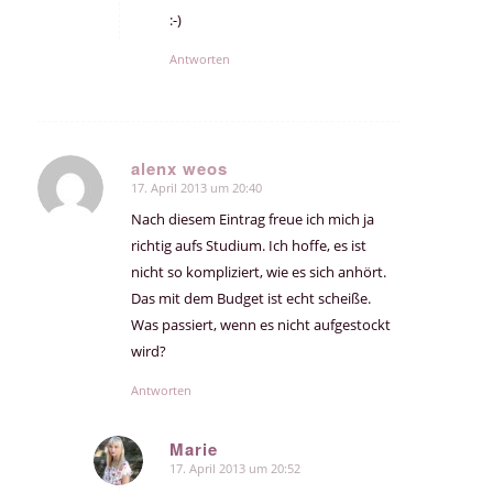
:-)
Antworten
alenx weos
17. April 2013 um 20:40
sagte:
Nach diesem Eintrag freue ich mich ja
richtig aufs Studium. Ich hoffe, es ist
nicht so kompliziert, wie es sich anhört.
Das mit dem Budget ist echt scheiße.
Was passiert, wenn es nicht aufgestockt
wird?
Antworten
Marie
17. April 2013 um 20:52
sagte: