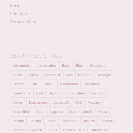
Food
Lifestyle
Persönliches
BEAUTY BLOG TAGS
Abschminken
Accessoires
Balea
Blush
Bodylotion
Catrice
Chanel
Concealer
Dior
Drogerie
Duschgel
Essence
Essie
Familie
Foundation
Haarpflege
Handcreme
Haul
High End
Highlighter
Kosmetik
L'Oréal
Lidschatten
Lippenstift
MAC
Mascara
Maybelline
Mode
Nagellack
Naturkosmetik
Nivea
Parfum
Peeling
Pflege
PR-Sample
Review
Rezepte
Sommer
Swatch
Süßes
Trockene Haut
Unterwegs