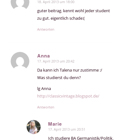
18. April 2013 um 18:00
sagte:
guter beitrag. kennt wohl jeder student
zu gut. eigentlich schade:(
Antworten
Anna
17. April 2013 um 20:42
sagte:
Da kann ich Talena nur zustimme :/
Was studierst du denn?
lg Anna
http://classicvintage.blogspot.de/
Antworten
Marie
17. April 2013 um 20:51
sagte:
Ich studiere BA Germanistik/Politik.