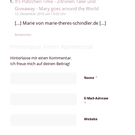
It's Plätzchen Time - Zitronen Taler und
Giveaway - Mary goes around the World
12. Dezember 2016 um 13:03 Uhr
[…] Marie von marie-theres-schindler.de […]
Antworten
Hinterlasse einen Kommentar
Hinterlasse mir einen Kommentar.
Ich freue mich auf deinen Beitrag!
*
Name
E-Mail-Adresse
*
Website