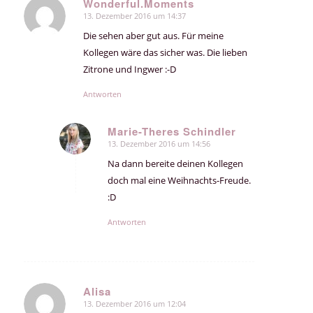
Wonderful.Moments
13. Dezember 2016 um 14:37
sagte:
Die sehen aber gut aus. Für meine
Kollegen wäre das sicher was. Die lieben
Zitrone und Ingwer :-D
Antworten
Marie-Theres Schindler
13. Dezember 2016 um 14:56
sagte:
Na dann bereite deinen Kollegen
doch mal eine Weihnachts-Freude.
:D
Antworten
Alisa
13. Dezember 2016 um 12:04
sagte: