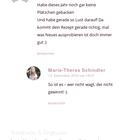
Habe dieses Jahr noch gar keine
Plätzchen gebacken
Und habe gerade so Lust darauf! Da
kommt dein Rezept gerade richtig, mal
was Neues ausprobieren ist doch immer
gut :)
Antworten
Marie-Theres Schindler
13. Dezember 2016 um 14:57
sagte:
So ist es – wer nicht wagt, der nicht
gewinnt! :)
Antworten
Trackbacks & Pingbacks