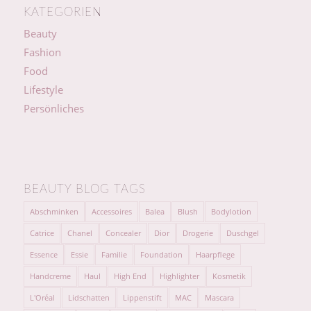
KATEGORIEN
Beauty
Fashion
Food
Lifestyle
Persönliches
BEAUTY BLOG TAGS
Abschminken
Accessoires
Balea
Blush
Bodylotion
Catrice
Chanel
Concealer
Dior
Drogerie
Duschgel
Essence
Essie
Familie
Foundation
Haarpflege
Handcreme
Haul
High End
Highlighter
Kosmetik
L'Oréal
Lidschatten
Lippenstift
MAC
Mascara