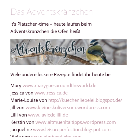
Das Adventskränzchen
It’s Plätzchen-time – heute laufen beim
Adventskränzchen die Öfen heiß!
Viele andere leckere Rezepte findet ihr heute bei
Mary
www.marygoesaroundtheworld.de
Jessica von
www.ressica.de
Marie-Louise von
http://kuechenliebelei.blogspot.de/
Jill von
www.kleineskuliversum.wordpress.com
Lilli von
www.laviedelilli.de
Kerstin von
www.altmuehltaltipps.wordpress.com
Jacqueline
www.leisureperfection.blogspot.com
Viola von
www.himbeerliebe.com