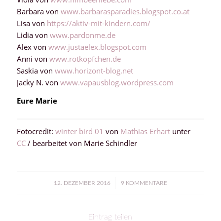
Barbara von
www.barbarasparadies.blogspot.co.at
Lisa von
https://aktiv-mit-kindern.com/
Lidia von
www.pardonme.de
Alex von
www.justaelex.blogspot.com
Anni von
www.rotkopfchen.de
Saskia von
www.horizont-blog.net
Jacky N. von
www.vapausblog.wordpress.com
Eure Marie
Fotocredit:
winter bird 01
von
Mathias Erhart
unter
CC
/ bearbeitet von Marie Schindler
/
12. DEZEMBER 2016
9 KOMMENTARE
Eintrag teilen