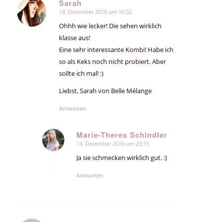
Sarah
14. Dezember 2016 um 16:52
sagte:
Ohhh wie lecker! Die sehen wirklich
klasse aus!
Eine sehr interessante Kombi! Habe ich
so als Keks noch nicht probiert. Aber
sollte ich mal! :)
Liebst, Sarah von Belle Mélange
Antworten
Marie-Theres Schindler
14. Dezember 2016 um 23:15
sagte:
Ja sie schmecken wirklich gut. :)
Antworten