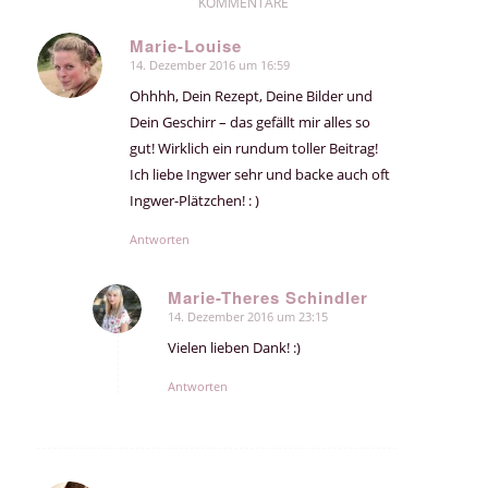
KOMMENTARE
Marie-Louise
14. Dezember 2016 um 16:59
sagte:
Ohhhh, Dein Rezept, Deine Bilder und
Dein Geschirr – das gefällt mir alles so
gut! Wirklich ein rundum toller Beitrag!
Ich liebe Ingwer sehr und backe auch oft
Ingwer-Plätzchen! : )
Antworten
Marie-Theres Schindler
14. Dezember 2016 um 23:15
sagte:
Vielen lieben Dank! :)
Antworten