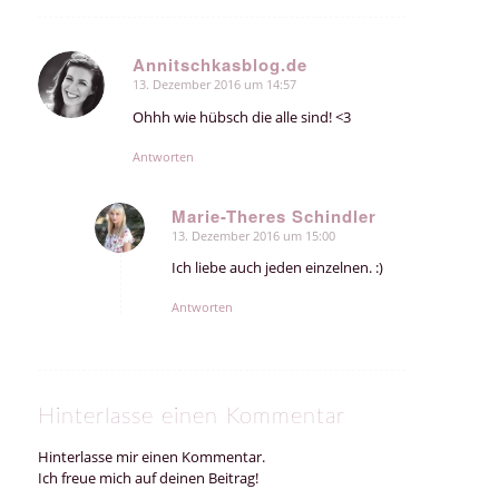
Annitschkasblog.de
13. Dezember 2016 um 14:57
sagte:
Ohhh wie hübsch die alle sind! <3
Antworten
Marie-Theres Schindler
13. Dezember 2016 um 15:00
sagte:
Ich liebe auch jeden einzelnen. :)
Antworten
Hinterlasse einen Kommentar
Hinterlasse mir einen Kommentar.
Ich freue mich auf deinen Beitrag!