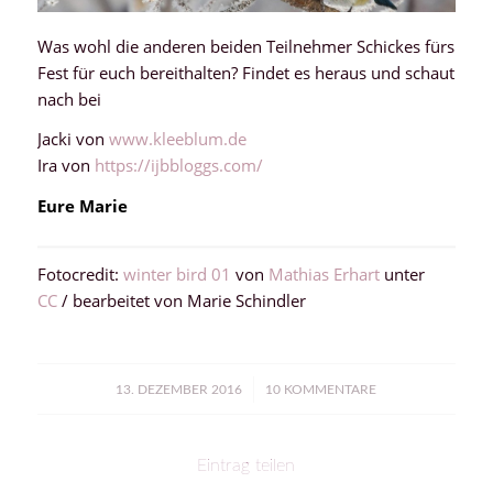
Was wohl die anderen beiden Teilnehmer Schickes fürs
Fest für euch bereithalten? Findet es heraus und schaut
nach bei
Jacki von
www.kleeblum.de
Ira von
https://ijbbloggs.com/
Eure Marie
Fotocredit:
winter bird 01
von
Mathias Erhart
unter
CC
/ bearbeitet von Marie Schindler
/
13. DEZEMBER 2016
10 KOMMENTARE
Eintrag teilen