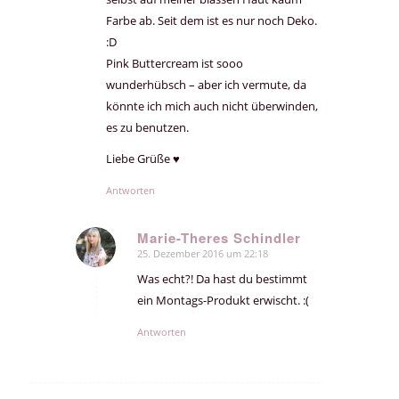
Farbe ab. Seit dem ist es nur noch Deko.
:D
Pink Buttercream ist sooo
wunderhübsch – aber ich vermute, da
könnte ich mich auch nicht überwinden,
es zu benutzen.
Liebe Grüße ♥
Antworten
Marie-Theres Schindler
25. Dezember 2016 um 22:18
sagte:
Was echt?! Da hast du bestimmt
ein Montags-Produkt erwischt. :(
Antworten