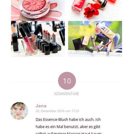
10
KOMMENTARE
Jana
22. Dezember 2016 um 17:21
sagte:
Das Essence-Blush habe ich auch. Ich
habe es ein Mal benutzt, aber es gibt
selbst auf meiner blassen Haut kaum