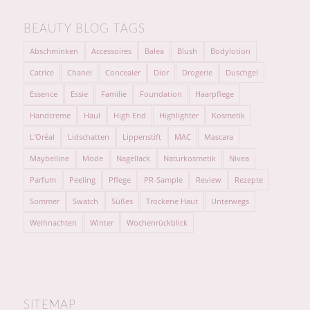
BEAUTY BLOG TAGS
Abschminken
Accessoires
Balea
Blush
Bodylotion
Catrice
Chanel
Concealer
Dior
Drogerie
Duschgel
Essence
Essie
Familie
Foundation
Haarpflege
Handcreme
Haul
High End
Highlighter
Kosmetik
L'Oréal
Lidschatten
Lippenstift
MAC
Mascara
Maybelline
Mode
Nagellack
Naturkosmetik
Nivea
Parfum
Peeling
Pflege
PR-Sample
Review
Rezepte
Sommer
Swatch
Süßes
Trockene Haut
Unterwegs
Weihnachten
Winter
Wochenrückblick
SITEMAP