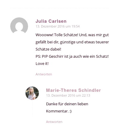
Julia Carlsen
13. Dezember 2016 um 19:54
sagte:
Woooww! Tolle Schätze! Und, was mir gut
gefällt bei dir, günstige und etwas teuerer
Schätze dabei!
PS: PIP Geschirr ist ja auch wie ein Schatz!
Love it!
Antworten
Marie-Theres Schindler
13. Dezember 2016 um 22:13
sagte:
Danke für deinen lieben
Kommentar. :)
Antworten