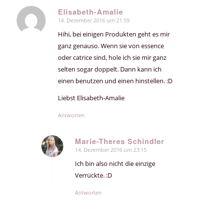
Elisabeth-Amalie
14. Dezember 2016 um 21:59
sagte:
Hihi, bei einigen Produkten geht es mir
ganz genauso. Wenn sie von essence
oder catrice sind, hole ich sie mir ganz
selten sogar doppelt. Dann kann ich
einen benutzen und einen hinstellen. :D
Liebst Elisabeth-Amalie
Antworten
Marie-Theres Schindler
14. Dezember 2016 um 23:15
sagte:
Ich bin also nicht die einzige
Verrückte. :D
Antworten