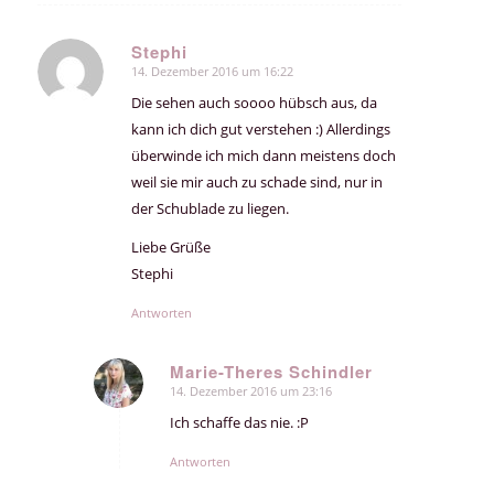
Stephi
14. Dezember 2016 um 16:22
sagte:
Die sehen auch soooo hübsch aus, da
kann ich dich gut verstehen :) Allerdings
überwinde ich mich dann meistens doch
weil sie mir auch zu schade sind, nur in
der Schublade zu liegen.
Liebe Grüße
Stephi
Antworten
Marie-Theres Schindler
14. Dezember 2016 um 23:16
sagte:
Ich schaffe das nie. :P
Antworten