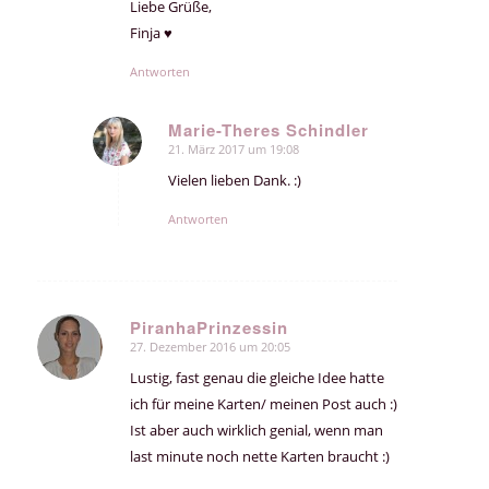
Liebe Grüße,
Finja ♥
Antworten
Marie-Theres Schindler
21. März 2017 um 19:08
sagte:
Vielen lieben Dank. :)
Antworten
PiranhaPrinzessin
27. Dezember 2016 um 20:05
sagte:
Lustig, fast genau die gleiche Idee hatte
ich für meine Karten/ meinen Post auch :)
Ist aber auch wirklich genial, wenn man
last minute noch nette Karten braucht :)