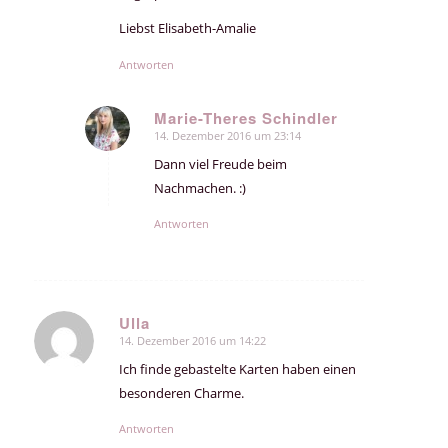
Liebst Elisabeth-Amalie
Antworten
Marie-Theres Schindler
14. Dezember 2016 um 23:14
sagte:
Dann viel Freude beim
Nachmachen. :)
Antworten
Ulla
14. Dezember 2016 um 14:22
sagte:
Ich finde gebastelte Karten haben einen
besonderen Charme.
Antworten