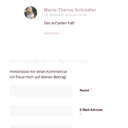
Marie-Theres Schindler
14. Dezember 2016 um 23:16
sagte:
Das auf jeden Fall!
Antworten
Hinterlasse einen Kommentar
Hinterlasse mir einen Kommentar.
Ich freue mich auf deinen Beitrag!
*
Name
E-Mail-Adresse
*