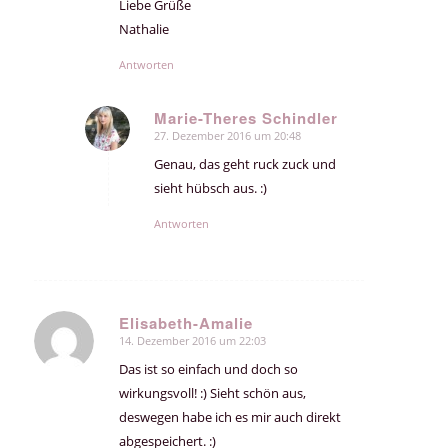
Liebe Grüße
Nathalie
Antworten
Marie-Theres Schindler
27. Dezember 2016 um 20:48
sagte:
Genau, das geht ruck zuck und
sieht hübsch aus. :)
Antworten
Elisabeth-Amalie
14. Dezember 2016 um 22:03
sagte:
Das ist so einfach und doch so
wirkungsvoll! :) Sieht schön aus,
deswegen habe ich es mir auch direkt
abgespeichert. :)