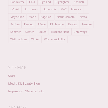
Handcreme
Haul
High End
Highlighter
Kosmetik
L'Oréal
Lidschatten
Lippenstift
MAC
Mascara
Maybelline
Mode
Nagellack
Naturkosmetik
Nivea
Parfum
Peeling
Pflege
PR-Sample
Review
Rezepte
Sommer
Swatch
Süßes
Trockene Haut
Unterwegs
Weihnachten
Winter
Wochenrückblick
SITEMAP
Start
Media-Kit Beauty Blog
Impressum/Datenschutz
ARCHIVE