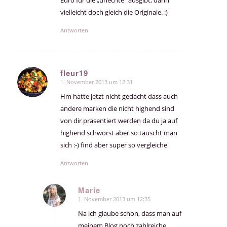
vielleicht doch gleich die Originale. :)
Antworten
fleur19
1. November 2013 um 12:31
sagte:
Hm hatte jetzt nicht gedacht dass auch
andere marken die nicht highend sind
von dir präsentiert werden da du ja auf
highend schwörst aber so täuscht man
sich :-) find aber super so vergleiche
Antworten
Marie
1. November 2013 um 12:35
sagte:
Na ich glaube schon, dass man auf
meinem Blog noch zahlreiche