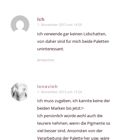
Ich
1. November 2013 um 14:59
sagte:
Ich verwende gar keinen Lidschatten,
von daher sind für mich beide Paletten
uninteressant.
Antworten
lenavieh
1. November 2013 um 13:24
sagte:
Ich muss zugeben, ich kannte keine der
beiden Marken bis jetzt:>
Ich persönlich würde wohl auch die
teurere nehmen, wenn die Pigmente so
viel besser sind. Ansonsten von der
Verarbeitung der Palette her usw. wäre