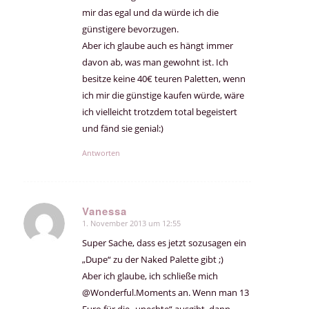
mir das egal und da würde ich die
günstigere bevorzugen.
Aber ich glaube auch es hängt immer
davon ab, was man gewohnt ist. Ich
besitze keine 40€ teuren Paletten, wenn
ich mir die günstige kaufen würde, wäre
ich vielleicht trotzdem total begeistert
und fänd sie genial:)
Antworten
Vanessa
1. November 2013 um 12:55
sagte:
Super Sache, dass es jetzt sozusagen ein
„Dupe“ zu der Naked Palette gibt ;)
Aber ich glaube, ich schließe mich
@Wonderful.Moments an. Wenn man 13
Euro für die „unechte“ ausgibt, dann