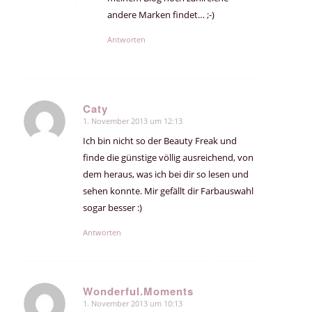
andere Marken findet… ;-)
Antworten
Caty
1. November 2013 um 12:13
sagte:
Ich bin nicht so der Beauty Freak und
finde die günstige völlig ausreichend, von
dem heraus, was ich bei dir so lesen und
sehen konnte. Mir gefällt dir Farbauswahl
sogar besser :)
Antworten
Wonderful.Moments
1. November 2013 um 10:13
sagte: