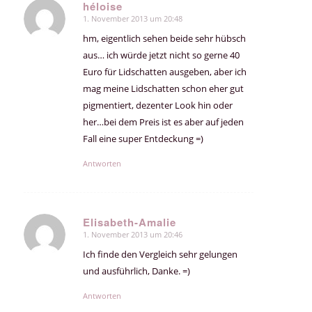
héloise
1. November 2013 um 20:48
sagte:
hm, eigentlich sehen beide sehr hübsch
aus… ich würde jetzt nicht so gerne 40
Euro für Lidschatten ausgeben, aber ich
mag meine Lidschatten schon eher gut
pigmentiert, dezenter Look hin oder
her…bei dem Preis ist es aber auf jeden
Fall eine super Entdeckung =)
Antworten
Elisabeth-Amalie
1. November 2013 um 20:46
sagte:
Ich finde den Vergleich sehr gelungen
und ausführlich, Danke. =)
Antworten