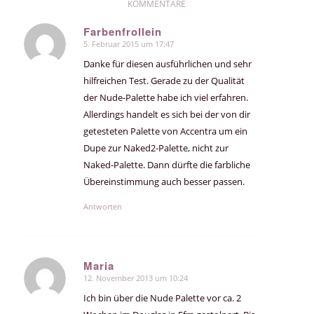
KOMMENTARE
Farbenfrollein
5. Februar 2015 um 17:47
sagte:
Danke für diesen ausführlichen und sehr
hilfreichen Test. Gerade zu der Qualität
der Nude-Palette habe ich viel erfahren.
Allerdings handelt es sich bei der von dir
getesteten Palette von Accentra um ein
Dupe zur Naked2-Palette, nicht zur
Naked-Palette. Dann dürfte die farbliche
Übereinstimmung auch besser passen.
Antworten
Maria
12. November 2013 um 10:24
sagte:
Ich bin über die Nude Palette vor ca. 2