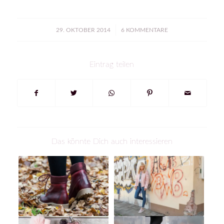
/
29. OKTOBER 2014
6 KOMMENTARE
Eintrag teilen
Das könnte Dich auch interessieren