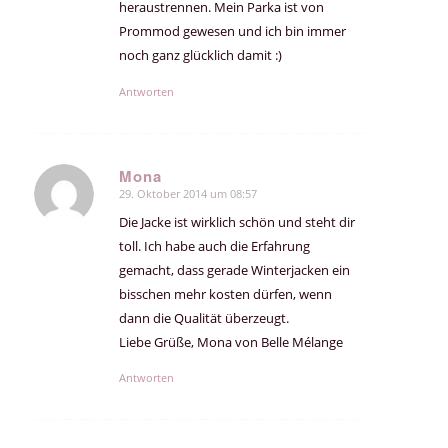
heraustrennen. Mein Parka ist von
Prommod gewesen und ich bin immer
noch ganz glücklich damit :)
Antworten
Mona
29. Oktober 2014 um 08:57
sagte:
Die Jacke ist wirklich schön und steht dir
toll. Ich habe auch die Erfahrung
gemacht, dass gerade Winterjacken ein
bisschen mehr kosten dürfen, wenn
dann die Qualität überzeugt.
Liebe Grüße, Mona von Belle Mélange
Antworten