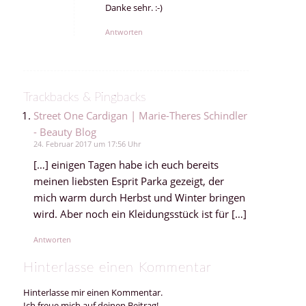
Danke sehr. :-)
Antworten
Trackbacks & Pingbacks
Street One Cardigan | Marie-Theres Schindler
- Beauty Blog
24. Februar 2017 um 17:56 Uhr
[…] einigen Tagen habe ich euch bereits
meinen liebsten Esprit Parka gezeigt, der
mich warm durch Herbst und Winter bringen
wird. Aber noch ein Kleidungsstück ist für […]
Antworten
Hinterlasse einen Kommentar
Hinterlasse mir einen Kommentar.
Ich freue mich auf deinen Beitrag!