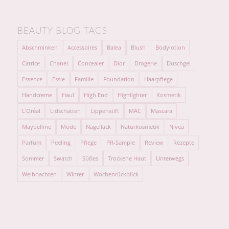
BEAUTY BLOG TAGS
Abschminken
Accessoires
Balea
Blush
Bodylotion
Catrice
Chanel
Concealer
Dior
Drogerie
Duschgel
Essence
Essie
Familie
Foundation
Haarpflege
Handcreme
Haul
High End
Highlighter
Kosmetik
L'Oréal
Lidschatten
Lippenstift
MAC
Mascara
Maybelline
Mode
Nagellack
Naturkosmetik
Nivea
Parfum
Peeling
Pflege
PR-Sample
Review
Rezepte
Sommer
Swatch
Süßes
Trockene Haut
Unterwegs
Weihnachten
Winter
Wochenrückblick