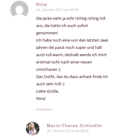
Nina
29. Oktober 2014 um 08:40
sagte:
Die Jacke sieht ja echt richtig richtig toll
aus, die hätte ich auch sofort
genommen!
Ich habe noch eine von den letzten zwei
Jahren die passt noch super und hält
auch toll warm, deshalb werde ich mich
erstmal nicht nach einer neuen
umschauen ;)
Das Outfit, das du dazu anhast finde ich
auch sehr toll! :)
Liebe Grüße,
Nina!
Antworten
Marie-Theres Schindler
29. Oktober 2014 um 08:50
sagte: