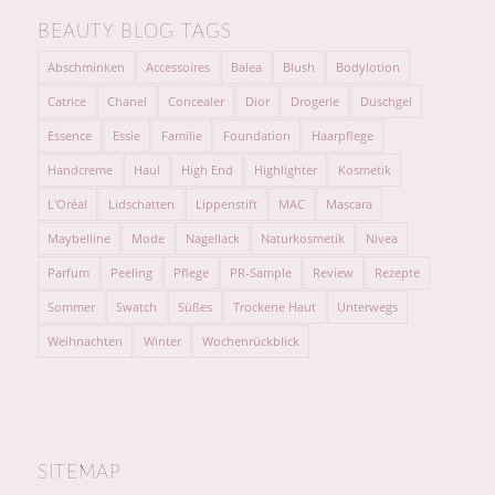
BEAUTY BLOG TAGS
Abschminken
Accessoires
Balea
Blush
Bodylotion
Catrice
Chanel
Concealer
Dior
Drogerie
Duschgel
Essence
Essie
Familie
Foundation
Haarpflege
Handcreme
Haul
High End
Highlighter
Kosmetik
L'Oréal
Lidschatten
Lippenstift
MAC
Mascara
Maybelline
Mode
Nagellack
Naturkosmetik
Nivea
Parfum
Peeling
Pflege
PR-Sample
Review
Rezepte
Sommer
Swatch
Süßes
Trockene Haut
Unterwegs
Weihnachten
Winter
Wochenrückblick
SITEMAP