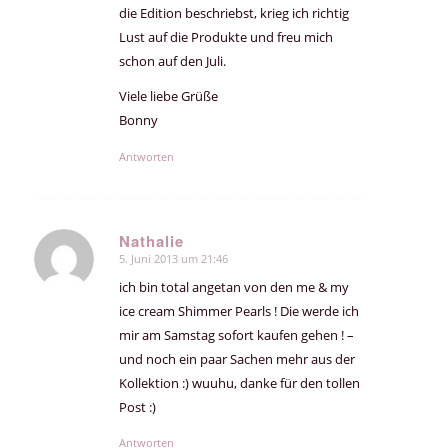
die Edition beschriebst, krieg ich richtig
Lust auf die Produkte und freu mich
schon auf den Juli.
Viele liebe Grüße
Bonny
Antworten
Nathalie
5. Juni 2013 um 21:46
sagte:
ich bin total angetan von den me & my
ice cream Shimmer Pearls ! Die werde ich
mir am Samstag sofort kaufen gehen ! –
und noch ein paar Sachen mehr aus der
Kollektion :) wuuhu, danke für den tollen
Post :)
Antworten