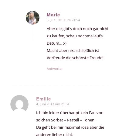
Marie
5. Juni 2013 um 21:54
sagte:
Aber die gibt’s doch noch gar nicht
zu kaufen, schau nochmal auf’s
Datum… ;-)
Macht aber nix, schließlich ist
Vorfreude die schönste Freude!
Antworten
Emilie
4. Juni 2013 um 21:34
sagte:
Ich bin leider überhaupt kein Fan von
solchen Sorbet – Pastell – Tönen.
Da geht bei mir maximal rosa aber die
anderen lieber nicht.