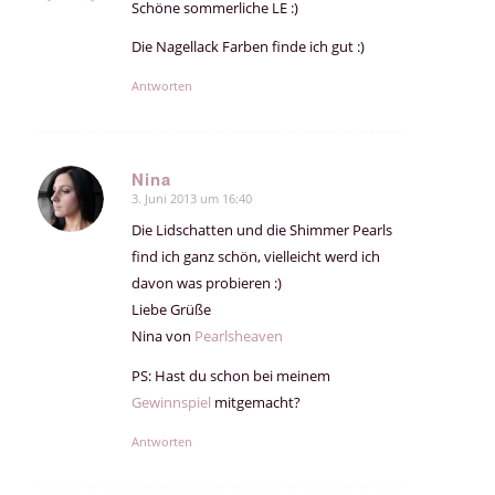
Schöne sommerliche LE :)
Die Nagellack Farben finde ich gut :)
Antworten
Nina
3. Juni 2013 um 16:40
sagte:
Die Lidschatten und die Shimmer Pearls
find ich ganz schön, vielleicht werd ich
davon was probieren :)
Liebe Grüße
Nina von
Pearlsheaven
PS: Hast du schon bei meinem
Gewinnspiel
mitgemacht?
Antworten