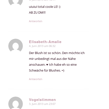
sagte:
uiuiui total coole LE! :)
AB ZU DM!!!
Antworten
Elisabeth-Amalie
4. Juni 2013 um 06:32
sagte:
Der Blush ist so schön. Den möchte ich
mir unbedingt mal aus der Nähe
anschauen. ♥ Ich habe eh so eine
Schwäche für Blushes. =)
Antworten
Vogelstimmen
3. Juni 2013 um 23:07
sagte: