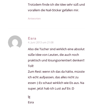
Trotzdem finde ich die Idee sehr süß und
vorallem die Nail-Sticker gefallen mir.
Antworten
Esra
4. Juni 2013 um 21:08
sagte:
Also die Tücher sind wirklich eine absolut
süße Idee von Leuten, die auch noch
praktisch und lösungsorientiert denken!!
Toll!
Zum Rest: wenn ich das da hätte, müsste
ich echt aufpassen, das alles nicht zu
essen :) Es schaut wirklich wie Eis aus. Na
super, jetzt hab ich Lust auf Eis :D
lg
Esra