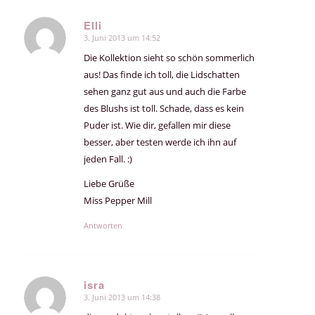
Elli
3. Juni 2013 um 14:52
sagte:
Die Kollektion sieht so schön sommerlich
aus! Das finde ich toll, die Lidschatten
sehen ganz gut aus und auch die Farbe
des Blushs ist toll. Schade, dass es kein
Puder ist. Wie dir, gefallen mir diese
besser, aber testen werde ich ihn auf
jeden Fall. :)
Liebe Grüße
Miss Pepper Mill
Antworten
isra
3. Juni 2013 um 14:38
sagte: