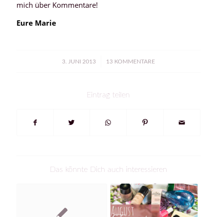
mich über Kommentare!
Eure Marie
/
3. JUNI 2013
13 KOMMENTARE
Eintrag teilen
Das könnte Dich auch interessieren