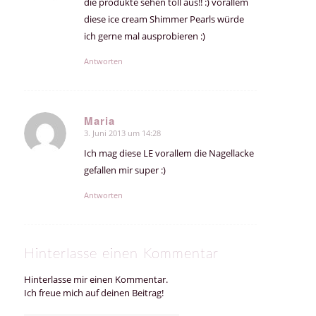
die produkte sehen toll aus!! :) vorallem
diese ice cream Shimmer Pearls würde
ich gerne mal ausprobieren :)
Antworten
Maria
3. Juni 2013 um 14:28
sagte:
Ich mag diese LE vorallem die Nagellacke
gefallen mir super :)
Antworten
Hinterlasse einen Kommentar
Hinterlasse mir einen Kommentar.
Ich freue mich auf deinen Beitrag!