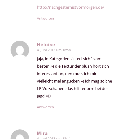
http://nachgesternistvormorgen.de/
Antworten
Héloise
4. Juni 2013 um 18:58
sagte:
jaja, in Kategorien lästert sich´s am
besten ;-) die Textur der blush hört sich
interessant an, den muss ich mir
vielleicht mal angucken =) ich mag solche
LE-Vorschauen, das hilft enorm bei der
Jagd =D
Antworten
Mira
4. Juni 2013 um 18:11