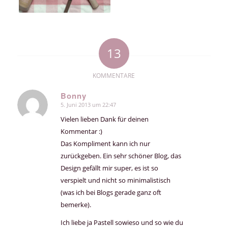
13
KOMMENTARE
Bonny
5. Juni 2013 um 22:47
sagte:
Vielen lieben Dank für deinen
Kommentar :)
Das Kompliment kann ich nur
zurückgeben. Ein sehr schöner Blog, das
Design gefällt mir super, es ist so
verspielt und nicht so minimalistisch
(was ich bei Blogs gerade ganz oft
bemerke).
Ich liebe ja Pastell sowieso und so wie du