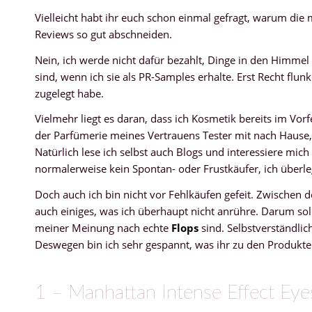
Vielleicht habt ihr euch schon einmal gefragt, warum die 
Reviews so gut abschneiden.
Nein, ich werde nicht dafür bezahlt, Dinge in den Himmel z
sind, wenn ich sie als PR-Samples erhalte. Erst Recht flun
zugelegt habe.
Vielmehr liegt es daran, dass ich Kosmetik bereits im Vor
der Parfümerie meines Vertrauens Tester mit nach Hause,
Natürlich lese ich selbst auch Blogs und interessiere mich
normalerweise kein Spontan- oder Frustkäufer, ich überle
Doch auch ich bin nicht vor Fehlkäufen gefeit. Zwischen
auch einiges, was ich überhaupt nicht anrühre. Darum soll
meiner Meinung nach echte
Flops
sind. Selbstverständlic
Deswegen bin ich sehr gespannt, was ihr zu den Produkten 
1 – Manhattan Intense Effect Ey