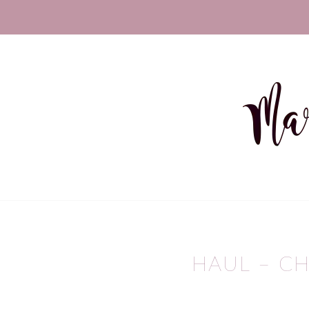
sagt:
HAUL – C