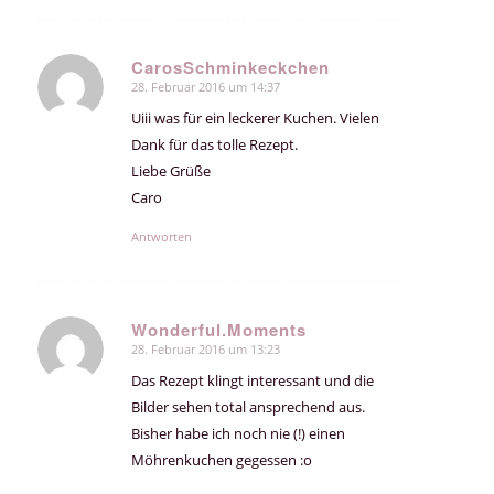
CarosSchminkeckchen
28. Februar 2016 um 14:37
sagte:
Uiii was für ein leckerer Kuchen. Vielen
Dank für das tolle Rezept.
Liebe Grüße
Caro
Antworten
Wonderful.Moments
28. Februar 2016 um 13:23
sagte:
Das Rezept klingt interessant und die
Bilder sehen total ansprechend aus.
Bisher habe ich noch nie (!) einen
Möhrenkuchen gegessen :o