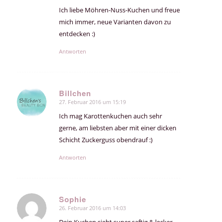
Ich liebe Möhren-Nuss-Kuchen und freue
mich immer, neue Varianten davon zu
entdecken :)
Antworten
Billchen
27. Februar 2016 um 15:19
sagte:
Ich mag Karottenkuchen auch sehr
gerne, am liebsten aber mit einer dicken
Schicht Zuckerguss obendrauf :)
Antworten
Sophie
26. Februar 2016 um 14:03
sagte:
Dein Kuchen sieht super saftig & lecker