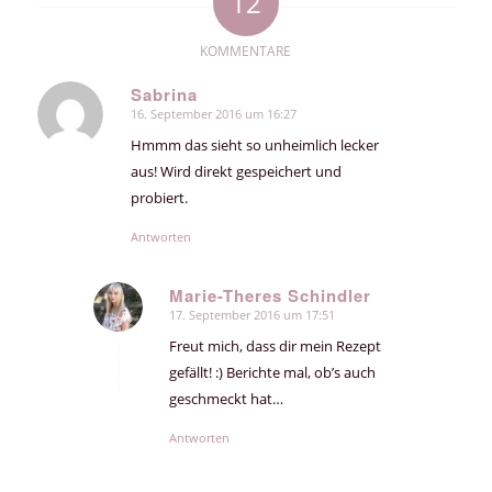
12
KOMMENTARE
Sabrina
16. September 2016 um 16:27
sagte:
Hmmm das sieht so unheimlich lecker
aus! Wird direkt gespeichert und
probiert.
Antworten
Marie-Theres Schindler
17. September 2016 um 17:51
sagte:
Freut mich, dass dir mein Rezept
gefällt! :) Berichte mal, ob’s auch
geschmeckt hat…
Antworten