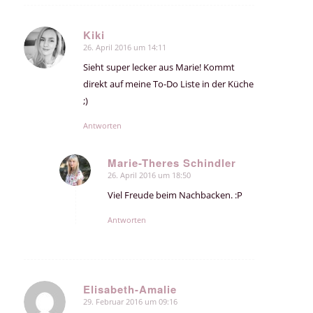
Kiki
26. April 2016 um 14:11
sagte:
Sieht super lecker aus Marie! Kommt
direkt auf meine To-Do Liste in der Küche
;)
Antworten
Marie-Theres Schindler
26. April 2016 um 18:50
sagte:
Viel Freude beim Nachbacken. :P
Antworten
Elisabeth-Amalie
29. Februar 2016 um 09:16
sagte: