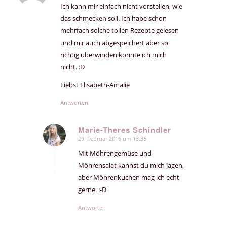
Ich kann mir einfach nicht vorstellen, wie
das schmecken soll. Ich habe schon
mehrfach solche tollen Rezepte gelesen
und mir auch abgespeichert aber so
richtig überwinden konnte ich mich
nicht. :D
Liebst Elisabeth-Amalie
Antworten
Marie-Theres Schindler
29. Februar 2016 um 13:35
sagte:
Mit Möhrengemüse und
Möhrensalat kannst du mich jagen,
aber Möhrenkuchen mag ich echt
gerne. :-D
Antworten