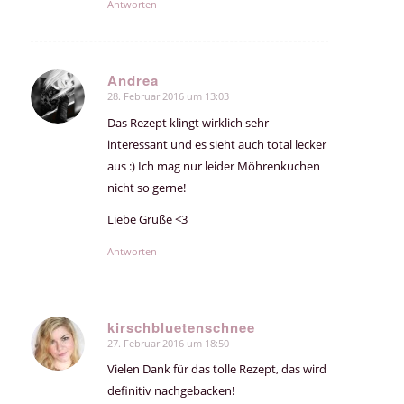
Antworten
Andrea
28. Februar 2016 um 13:03
sagte:
Das Rezept klingt wirklich sehr
interessant und es sieht auch total lecker
aus :) Ich mag nur leider Möhrenkuchen
nicht so gerne!
Liebe Grüße <3
Antworten
kirschbluetenschnee
27. Februar 2016 um 18:50
sagte:
Vielen Dank für das tolle Rezept, das wird
definitiv nachgebacken!