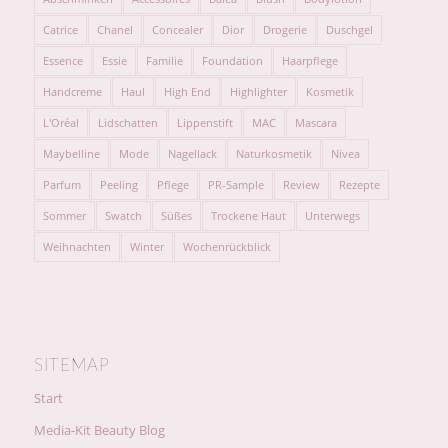
Catrice
Chanel
Concealer
Dior
Drogerie
Duschgel
Essence
Essie
Familie
Foundation
Haarpflege
Handcreme
Haul
High End
Highlighter
Kosmetik
L'Oréal
Lidschatten
Lippenstift
MAC
Mascara
Maybelline
Mode
Nagellack
Naturkosmetik
Nivea
Parfum
Peeling
Pflege
PR-Sample
Review
Rezepte
Sommer
Swatch
Süßes
Trockene Haut
Unterwegs
Weihnachten
Winter
Wochenrückblick
SITEMAP
Start
Media-Kit Beauty Blog