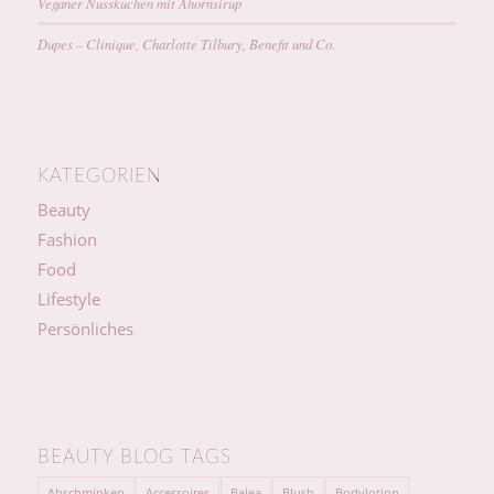
Veganer Nusskuchen mit Ahornsirup
Dupes – Clinique, Charlotte Tilbury, Benefit und Co.
KATEGORIEN
Beauty
Fashion
Food
Lifestyle
Persönliches
BEAUTY BLOG TAGS
Abschminken
Accessoires
Balea
Blush
Bodylotion