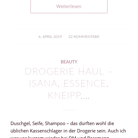
Weiterlesen
/
6. APRIL 2019
22 KOMMENTARE
BEAUTY
DROGERIE HAUL –
ISANA, ESSENCE,
KNEIPP,…
Duschgel, Seife, Shampoo – das dürften wohl die
üblichen Kassenschlager in der Drogerie sein. Auch ich
war vor kurzem wieder bei DM und Rossmann