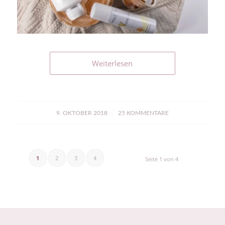
Weiterlesen
/
9. OKTOBER 2018
25 KOMMENTARE
1
2
3
4
Seite 1 von 4