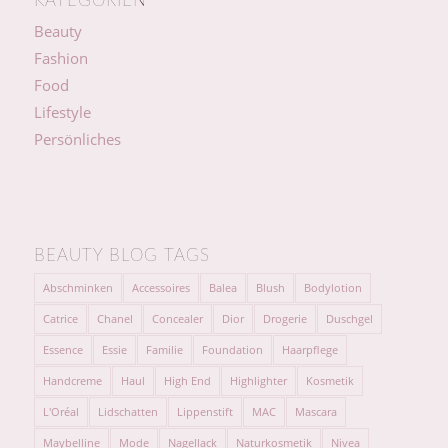
KATEGORIEN
Beauty
Fashion
Food
Lifestyle
Persönliches
BEAUTY BLOG TAGS
Abschminken
Accessoires
Balea
Blush
Bodylotion
Catrice
Chanel
Concealer
Dior
Drogerie
Duschgel
Essence
Essie
Familie
Foundation
Haarpflege
Handcreme
Haul
High End
Highlighter
Kosmetik
L'Oréal
Lidschatten
Lippenstift
MAC
Mascara
Maybelline
Mode
Nagellack
Naturkosmetik
Nivea