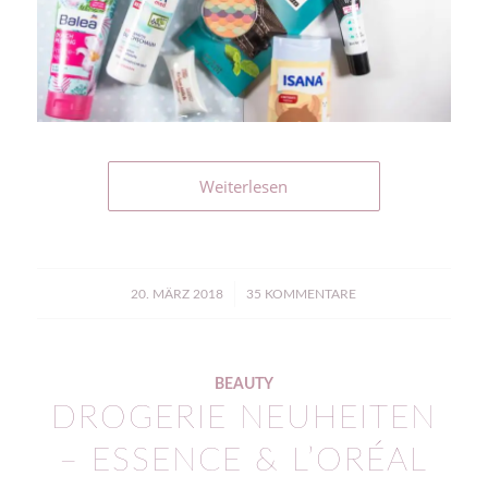
Weiterlesen
/
20. MÄRZ 2018
35 KOMMENTARE
BEAUTY
DROGERIE NEUHEITEN
– ESSENCE & L’ORÉAL