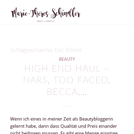
Schlagwortarchiv für:
Primer
BEAUTY
HIGH END HAUL –
NARS, TOO FACED,
BECCA,…
Wenn ich eines in meiner Zeit als Beautybloggerin
gelernt habe, dann dass Qualität und Preis einander
nicht bedingen müssen. Es gibt eine Menge günstige