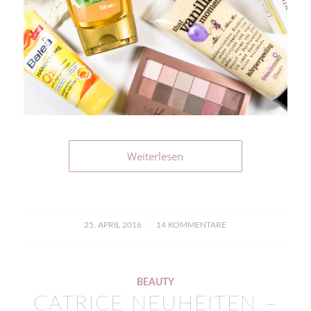
Weiterlesen
/
25. APRIL 2016
14 KOMMENTARE
BEAUTY
CATRICE NEUHEITEN –