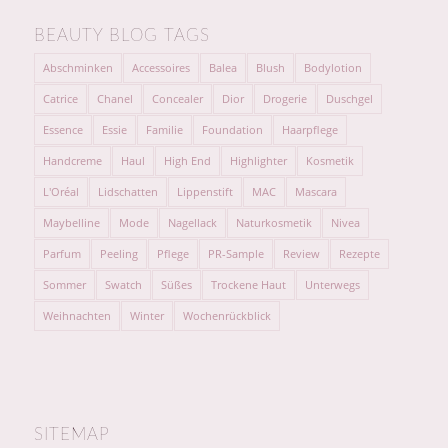
BEAUTY BLOG TAGS
Abschminken
Accessoires
Balea
Blush
Bodylotion
Catrice
Chanel
Concealer
Dior
Drogerie
Duschgel
Essence
Essie
Familie
Foundation
Haarpflege
Handcreme
Haul
High End
Highlighter
Kosmetik
L'Oréal
Lidschatten
Lippenstift
MAC
Mascara
Maybelline
Mode
Nagellack
Naturkosmetik
Nivea
Parfum
Peeling
Pflege
PR-Sample
Review
Rezepte
Sommer
Swatch
Süßes
Trockene Haut
Unterwegs
Weihnachten
Winter
Wochenrückblick
SITEMAP