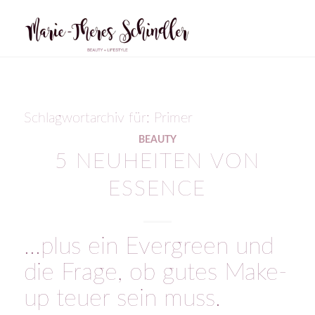
Schlagwortarchiv für:
Primer
BEAUTY
5 NEUHEITEN VON
ESSENCE
…plus ein Evergreen und
die Frage, ob gutes Make-
up teuer sein muss.