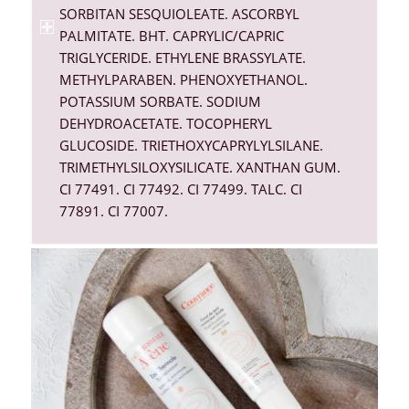
SORBITAN SESQUIOLEATE. ASCORBYL
PALMITATE. BHT. CAPRYLIC/CAPRIC
TRIGLYCERIDE. ETHYLENE BRASSYLATE.
METHYLPARABEN. PHENOXYETHANOL.
POTASSIUM SORBATE. SODIUM
DEHYDROACETATE. TOCOPHERYL
GLUCOSIDE. TRIETHOXYCAPRYLYLSILANE.
TRIMETHYLSILOXYSILICATE. XANTHAN GUM.
CI 77491. CI 77492. CI 77499. TALC. CI
77891. CI 77007.