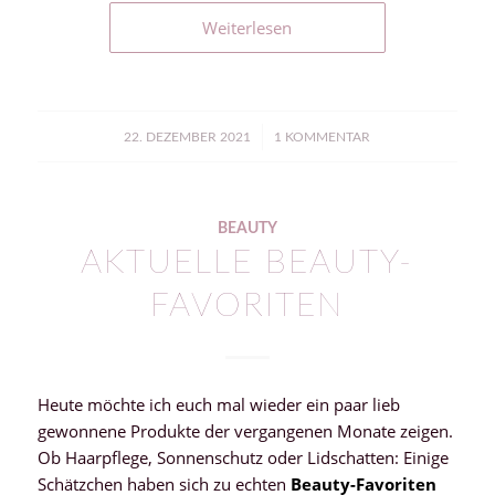
Weiterlesen
/
22. DEZEMBER 2021
1 KOMMENTAR
BEAUTY
AKTUELLE BEAUTY-
FAVORITEN
Heute möchte ich euch mal wieder ein paar lieb
gewonnene Produkte der vergangenen Monate zeigen.
Ob Haarpflege, Sonnenschutz oder Lidschatten: Einige
Schätzchen haben sich zu echten
Beauty-Favoriten