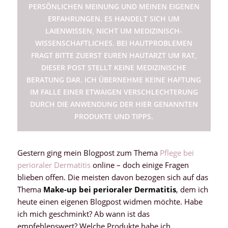
PERSÖNLICHEN MEINUNG UND MEINEN EIGENEN
ERFAHRUNGEN. ES HANDELT SICH UM
LAIENWISSEN, NICHT UM MEDIZINISCH-
WISSENSCHAFTLICHES. BEI HAUTPROBLEMEN
FRAGT BITTE ZUERST EUREN HAUTARZT UM RAT,
DIESER POST STELLT KEINE MEDIZINISCHE
BERATUNG DAR. ICH ÜBERNEHME KEINE HAFTUNG
IM FALLE EINER ETWAIGEN VERSCHLECHTERUNG
DURCH DIE ANWENDUNG DER HIER GENANNTEN
PRODUKTE UND TIPPS.
Gestern ging mein Blogpost zum Thema
Pflege bei
perioraler Dermatitis
online – doch einige Fragen
blieben offen. Die meisten davon bezogen sich auf das
Thema
Make-up bei perioraler Dermatitis
, dem ich
heute einen eigenen Blogpost widmen möchte. Habe
ich mich geschminkt? Ab wann ist das
empfehlenswert? Welche Produkte habe ich