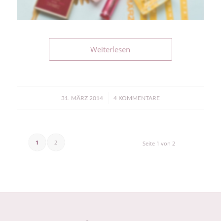
Weiterlesen
/
31. MÄRZ 2014
4 KOMMENTARE
1
2
Seite 1 von 2