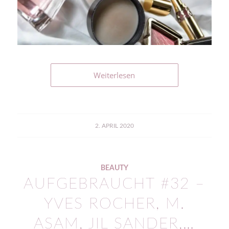
Weiterlesen
2. APRIL 2020
BEAUTY
AUFGEBRAUCHT #32 –
YVES ROCHER, M.
ASAM, JIL SANDER,…