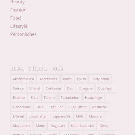
Beauty
Fashion
Food
Lifestyle
Persönliches
BEAUTY BLOG TAGS
Abschminken
Accessoires
Balea
Blush
Bodylotion
Catrice
Chanel
Concealer
Dior
Drogerie
Duschgel
Essence
Essie
Familie
Foundation
Haarpflege
Handcreme
Haul
High End
Highlighter
Kosmetik
L'Oréal
Lidschatten
Lippenstift
MAC
Mascara
Maybelline
Mode
Nagellack
Naturkosmetik
Nivea
Parfum
Peeling
Pflege
PR-Sample
Review
Rezepte