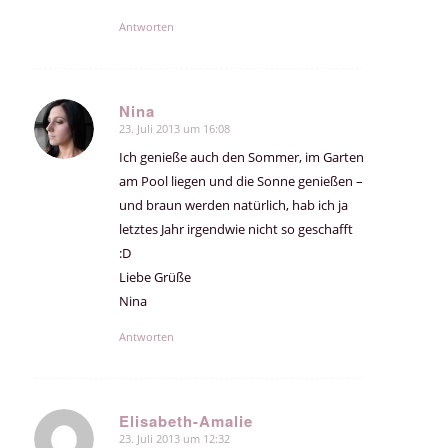
Antworten
Nina
23. Juli 2013 um 16:08
sagte:
Ich genieße auch den Sommer, im Garten
am Pool liegen und die Sonne genießen –
und braun werden natürlich, hab ich ja
letztes Jahr irgendwie nicht so geschafft
:D
Liebe Grüße
Nina
Antworten
Elisabeth-Amalie
23. Juli 2013 um 12:32
sagte: