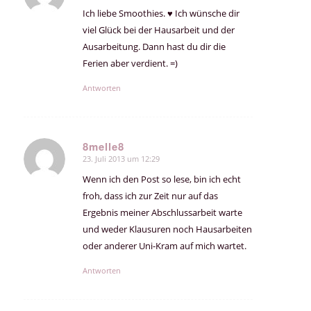
Ich liebe Smoothies. ♥ Ich wünsche dir
viel Glück bei der Hausarbeit und der
Ausarbeitung. Dann hast du dir die
Ferien aber verdient. =)
Antworten
8melle8
23. Juli 2013 um 12:29
sagte:
Wenn ich den Post so lese, bin ich echt
froh, dass ich zur Zeit nur auf das
Ergebnis meiner Abschlussarbeit warte
und weder Klausuren noch Hausarbeiten
oder anderer Uni-Kram auf mich wartet.
Antworten