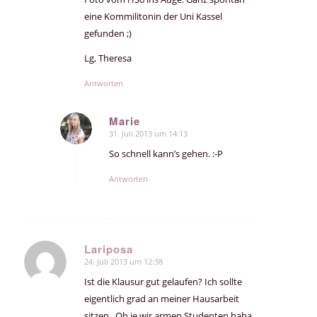
eine Kommilitonin der Uni Kassel
gefunden ;)
Lg, Theresa
Antworten
Marie
31. Juli 2013 um 14:13
sagte:
So schnell kann’s gehen. :-P
Antworten
Lariposa
24. Juli 2013 um 12:38
sagte:
Ist die Klausur gut gelaufen? Ich sollte
eigentlich grad an meiner Hausarbeit
sitzen.. Oh je wir armen Studenten haha