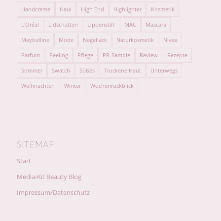
Handcreme
Haul
High End
Highlighter
Kosmetik
L'Oréal
Lidschatten
Lippenstift
MAC
Mascara
Maybelline
Mode
Nagellack
Naturkosmetik
Nivea
Parfum
Peeling
Pflege
PR-Sample
Review
Rezepte
Sommer
Swatch
Süßes
Trockene Haut
Unterwegs
Weihnachten
Winter
Wochenrückblick
SITEMAP
Start
Media-Kit Beauty Blog
Impressum/Datenschutz