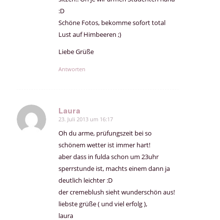
:D
Schöne Fotos, bekomme sofort total
Lust auf Himbeeren ;)
Liebe Grüße
Antworten
Laura
23. Juli 2013 um 16:17
sagte:
Oh du arme, prüfungszeit bei so
schönem wetter ist immer hart!
aber dass in fulda schon um 23uhr
sperrstunde ist, machts einem dann ja
deutlich leichter :D
der cremeblush sieht wunderschön aus!
liebste grüße ( und viel erfolg ),
laura