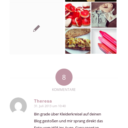
8
KOMMENTARE
Theresa
31. Juli 2013 um 10:40
sagte:
Bin grade über Kleiderkreisel auf deinen
Blog gestoßen und mir sprang direkt das
Foto vom HS6 ins Auge. Ganz spontan