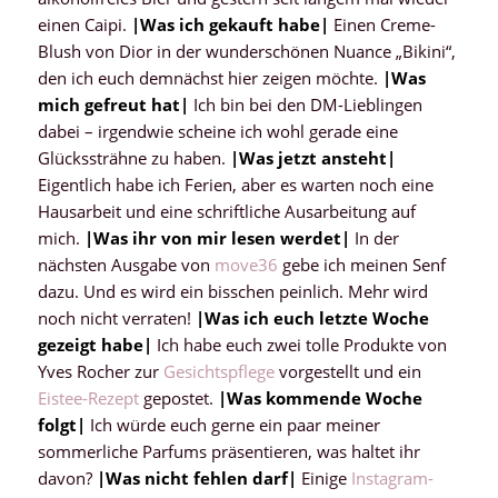
einen Caipi.
|Was ich gekauft habe|
Einen Creme-
Blush von Dior in der wunderschönen Nuance „Bikini“,
den ich euch demnächst hier zeigen möchte.
|Was
mich gefreut hat|
Ich bin bei den DM-Lieblingen
dabei – irgendwie scheine ich wohl gerade eine
Glückssträhne zu haben.
|Was jetzt ansteht|
Eigentlich habe ich Ferien, aber es warten noch eine
Hausarbeit und eine schriftliche Ausarbeitung auf
mich.
|Was ihr von mir lesen werdet|
In der
nächsten Ausgabe von
move36
gebe ich meinen Senf
dazu. Und es wird ein bisschen peinlich. Mehr wird
noch nicht verraten!
|Was ich euch letzte Woche
gezeigt habe|
Ich habe euch zwei tolle Produkte von
Yves Rocher zur
Gesichtspflege
vorgestellt und ein
Eistee-Rezept
gepostet.
|Was kommende Woche
folgt|
Ich würde euch gerne ein paar meiner
sommerliche Parfums präsentieren, was haltet ihr
davon?
|Was nicht fehlen darf|
Einige
Instagram-