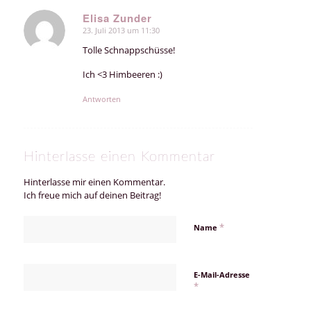
Elisa Zunder
23. Juli 2013 um 11:30
sagte:
Tolle Schnappschüsse!
Ich <3 Himbeeren :)
Antworten
Hinterlasse einen Kommentar
Hinterlasse mir einen Kommentar.
Ich freue mich auf deinen Beitrag!
*
Name
E-Mail-Adresse
*