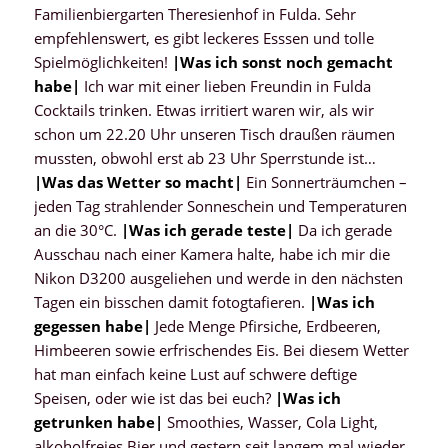
Familienbiergarten Theresienhof in Fulda. Sehr
empfehlenswert, es gibt leckeres Esssen und tolle
Spielmöglichkeiten!
|Was ich sonst noch gemacht
habe
|
Ich war mit einer lieben Freundin in Fulda
Cocktails trinken. Etwas irritiert waren wir, als wir
schon um 22.20 Uhr unseren Tisch draußen räumen
mussten, obwohl erst ab 23 Uhr Sperrstunde ist…
|Was das Wetter so macht|
Ein Sonnerträumchen –
jeden Tag strahlender Sonneschein und Temperaturen
an die 30°C.
|Was ich gerade teste|
Da ich gerade
Ausschau nach einer Kamera halte, habe ich mir die
Nikon D3200 ausgeliehen und werde in den nächsten
Tagen ein bisschen damit fotogtafieren.
|Was ich
gegessen habe|
Jede Menge Pfirsiche, Erdbeeren,
Himbeeren sowie erfrischendes Eis. Bei diesem Wetter
hat man einfach keine Lust auf schwere deftige
Speisen, oder wie ist das bei euch?
|Was ich
getrunken habe|
Smoothies, Wasser, Cola Light,
alkoholfreies Bier und gestern seit langem mal wieder